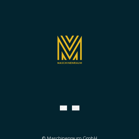
DE
EN
© Maschinenraum GmbH