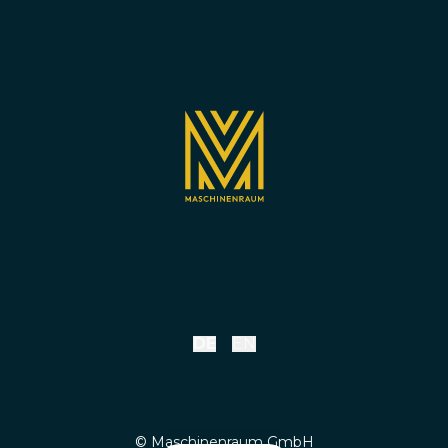
DE
EN
© Maschinenraum GmbH