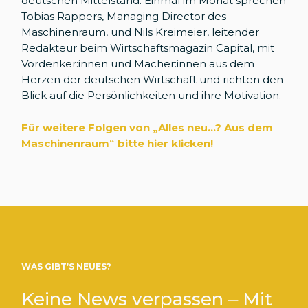
deutschen Mittelstand. Einmal im Monat sprechen
Tobias Rappers, Managing Director des
Maschinenraum, und Nils Kreimeier, leitender
Redakteur beim Wirtschaftsmagazin Capital, mit
Vordenker:innen und Macher:innen aus dem
Herzen der deutschen Wirtschaft und richten den
Blick auf die Persönlichkeiten und ihre Motivation.
Für weitere Folgen von „Alles neu...? Aus dem
Maschinenraum
“
bitte hier klicken!
WAS GIBT’S NEUES?
Keine News verpassen – Mit