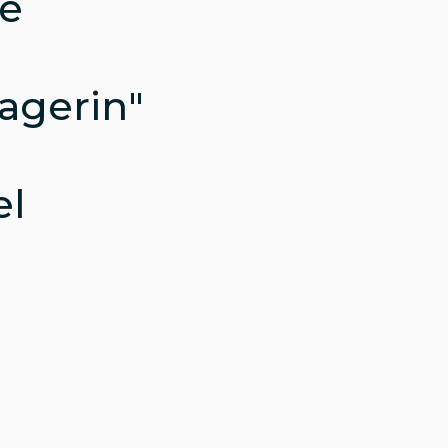
e
agerin"
l