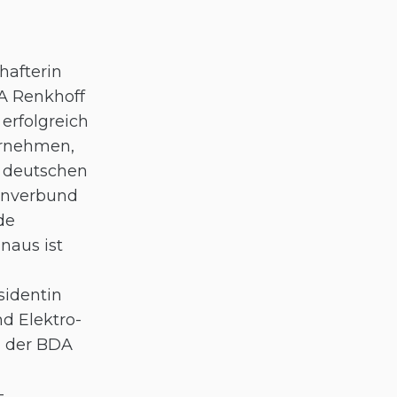
hafterin
A Renkhoff
n erfolgreich
ernehmen,
 deutschen
kenverbund
de
naus ist
sidentin
d Elektro-
in der BDA
-